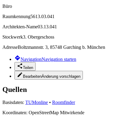
Büro
Raumkennung
5613.03.041
Architekten-Name
03.13.041
Stockwerk
3. Obergeschoss
Adresse
Boltzmannstr. 3, 85748 Garching b. München
Navigation
Navigation starten
Teilen
Bearbeiten
Änderung vorschlagen
Quellen
Basisdaten:
TUMonline
•
Roomfinder
Koordinaten:
OpenStreetMap Mitwirkende