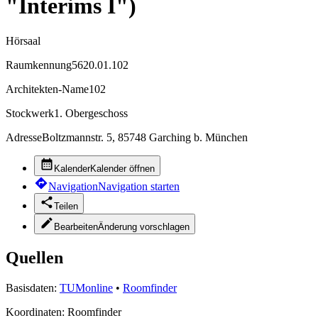
"Interims I")
Hörsaal
Raumkennung
5620.01.102
Architekten-Name
102
Stockwerk
1. Obergeschoss
Adresse
Boltzmannstr. 5, 85748 Garching b. München
Kalender
Kalender öffnen
Navigation
Navigation starten
Teilen
Bearbeiten
Änderung vorschlagen
Quellen
Basisdaten:
TUMonline
•
Roomfinder
Koordinaten:
Roomfinder