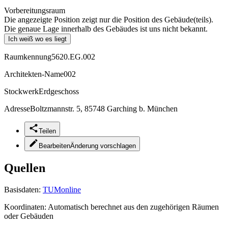
Vorbereitungsraum
Die angezeigte Position zeigt nur die Position des Gebäude(teils).
Die genaue Lage innerhalb des Gebäudes ist uns nicht bekannt.
Ich weiß wo es liegt
Raumkennung
5620.EG.002
Architekten-Name
002
Stockwerk
Erdgeschoss
Adresse
Boltzmannstr. 5, 85748 Garching b. München
Teilen
Bearbeiten
Änderung vorschlagen
Quellen
Basisdaten:
TUMonline
Koordinaten:
Automatisch berechnet aus den zugehörigen Räumen
oder Gebäuden