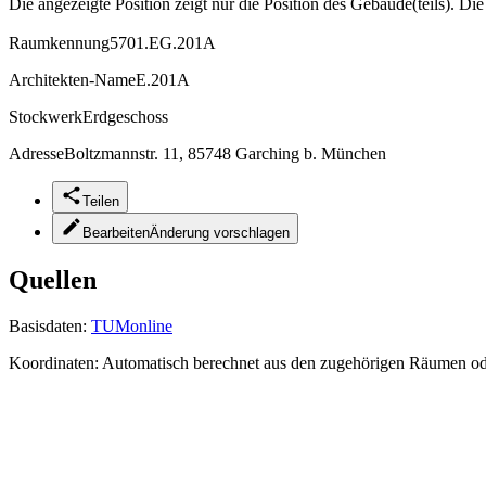
Die angezeigte Position zeigt nur die Position des Gebäude(teils). Di
Raumkennung
5701.EG.201A
Architekten-Name
E.201A
Stockwerk
Erdgeschoss
Adresse
Boltzmannstr. 11, 85748 Garching b. München
Teilen
Bearbeiten
Änderung vorschlagen
Quellen
Basisdaten:
TUMonline
Koordinaten:
Automatisch berechnet aus den zugehörigen Räumen o