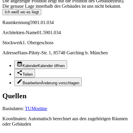
Die angezeigte Position zeigt nur die Position des Gebäude(teils).
Die genaue Lage innerhalb des Gebäudes ist uns nicht bekannt.
Ich weiß wo es liegt
Raumkennung
5901.01.034
Architekten-Name
01.5901.034
Stockwerk
1. Obergeschoss
Adresse
Hans-Piloty-Str. 1, 85748 Garching b. München
Kalender
Kalender öffnen
Teilen
Bearbeiten
Änderung vorschlagen
Quellen
Basisdaten:
TUMonline
Koordinaten:
Automatisch berechnet aus den zugehörigen Räumen
oder Gebäuden