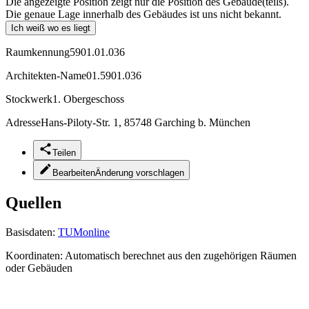
Die angezeigte Position zeigt nur die Position des Gebäude(teils).
Die genaue Lage innerhalb des Gebäudes ist uns nicht bekannt.
Ich weiß wo es liegt
Raumkennung
5901.01.036
Architekten-Name
01.5901.036
Stockwerk
1. Obergeschoss
Adresse
Hans-Piloty-Str. 1, 85748 Garching b. München
Teilen
Bearbeiten
Änderung vorschlagen
Quellen
Basisdaten:
TUMonline
Koordinaten:
Automatisch berechnet aus den zugehörigen Räumen
oder Gebäuden