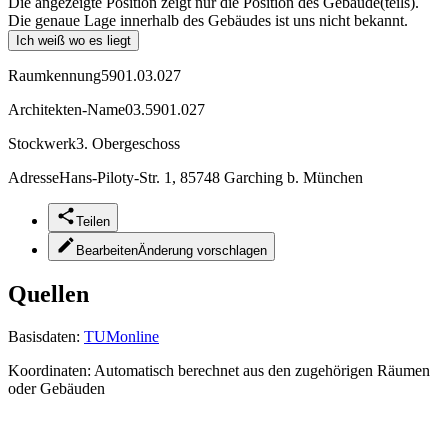
Die angezeigte Position zeigt nur die Position des Gebäude(teils).
Die genaue Lage innerhalb des Gebäudes ist uns nicht bekannt.
Ich weiß wo es liegt
Raumkennung
5901.03.027
Architekten-Name
03.5901.027
Stockwerk
3. Obergeschoss
Adresse
Hans-Piloty-Str. 1, 85748 Garching b. München
Teilen
Bearbeiten
Änderung vorschlagen
Quellen
Basisdaten:
TUMonline
Koordinaten:
Automatisch berechnet aus den zugehörigen Räumen
oder Gebäuden