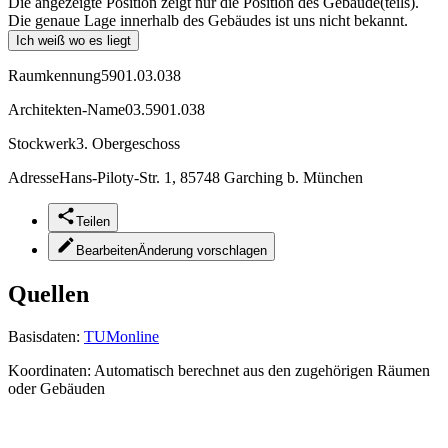
Die angezeigte Position zeigt nur die Position des Gebäude(teils).
Die genaue Lage innerhalb des Gebäudes ist uns nicht bekannt.
Ich weiß wo es liegt
Raumkennung
5901.03.038
Architekten-Name
03.5901.038
Stockwerk
3. Obergeschoss
Adresse
Hans-Piloty-Str. 1, 85748 Garching b. München
Teilen
Bearbeiten
Änderung vorschlagen
Quellen
Basisdaten:
TUMonline
Koordinaten:
Automatisch berechnet aus den zugehörigen Räumen
oder Gebäuden