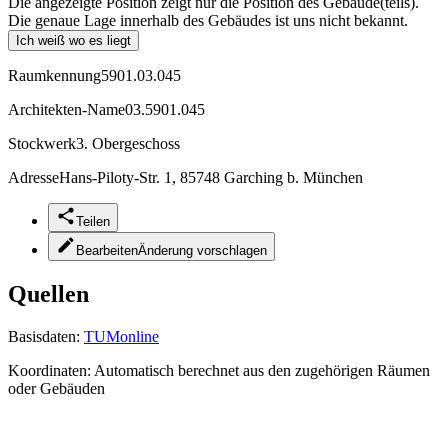
Die angezeigte Position zeigt nur die Position des Gebäude(teils).
Die genaue Lage innerhalb des Gebäudes ist uns nicht bekannt.
Ich weiß wo es liegt
Raumkennung
5901.03.045
Architekten-Name
03.5901.045
Stockwerk
3. Obergeschoss
Adresse
Hans-Piloty-Str. 1, 85748 Garching b. München
Teilen
Bearbeiten
Änderung vorschlagen
Quellen
Basisdaten:
TUMonline
Koordinaten:
Automatisch berechnet aus den zugehörigen Räumen
oder Gebäuden