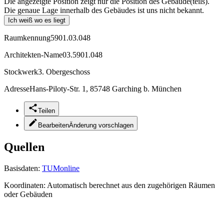
Die angezeigte Position zeigt nur die Position des Gebäude(teils).
Die genaue Lage innerhalb des Gebäudes ist uns nicht bekannt.
Ich weiß wo es liegt
Raumkennung
5901.03.048
Architekten-Name
03.5901.048
Stockwerk
3. Obergeschoss
Adresse
Hans-Piloty-Str. 1, 85748 Garching b. München
Teilen
Bearbeiten
Änderung vorschlagen
Quellen
Basisdaten:
TUMonline
Koordinaten:
Automatisch berechnet aus den zugehörigen Räumen
oder Gebäuden