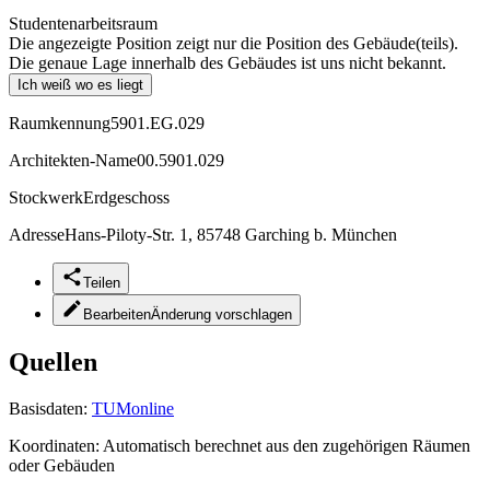
Studentenarbeitsraum
Die angezeigte Position zeigt nur die Position des Gebäude(teils).
Die genaue Lage innerhalb des Gebäudes ist uns nicht bekannt.
Ich weiß wo es liegt
Raumkennung
5901.EG.029
Architekten-Name
00.5901.029
Stockwerk
Erdgeschoss
Adresse
Hans-Piloty-Str. 1, 85748 Garching b. München
Teilen
Bearbeiten
Änderung vorschlagen
Quellen
Basisdaten:
TUMonline
Koordinaten:
Automatisch berechnet aus den zugehörigen Räumen
oder Gebäuden