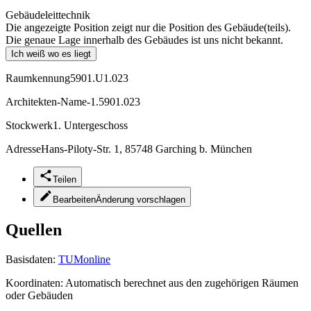
Gebäudeleittechnik
Die angezeigte Position zeigt nur die Position des Gebäude(teils).
Die genaue Lage innerhalb des Gebäudes ist uns nicht bekannt.
Ich weiß wo es liegt
Raumkennung
5901.U1.023
Architekten-Name
-1.5901.023
Stockwerk
1. Untergeschoss
Adresse
Hans-Piloty-Str. 1, 85748 Garching b. München
Teilen
Bearbeiten
Änderung vorschlagen
Quellen
Basisdaten:
TUMonline
Koordinaten:
Automatisch berechnet aus den zugehörigen Räumen
oder Gebäuden