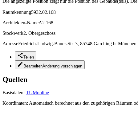
Die angezeigte Position zeigt nur die Position des Gebäude(teils). Di
Raumkennung
5932.02.168
Architekten-Name
A2.168
Stockwerk
2. Obergeschoss
Adresse
Friedrich-Ludwig-Bauer-Str. 3, 85748 Garching b. München
Teilen
Bearbeiten
Änderung vorschlagen
Quellen
Basisdaten:
TUMonline
Koordinaten:
Automatisch berechnet aus den zugehörigen Räumen o