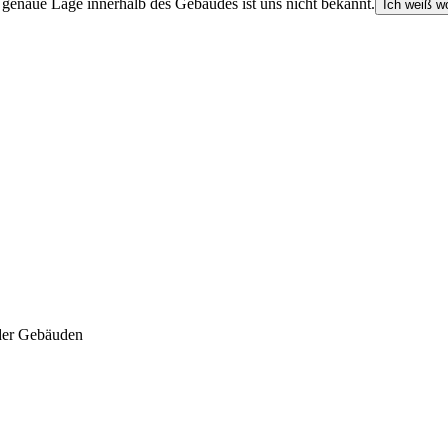
e genaue Lage innerhalb des Gebäudes ist uns nicht bekannt.
Ich weiß wo
der Gebäuden