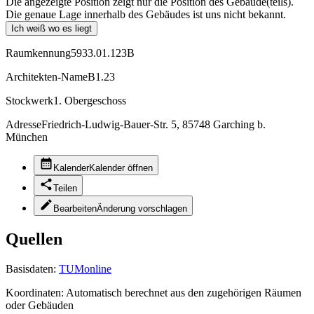
Die angezeigte Position zeigt nur die Position des Gebäude(teils).
Die genaue Lage innerhalb des Gebäudes ist uns nicht bekannt.
Ich weiß wo es liegt
Raumkennung
5933.01.123B
Architekten-Name
B1.23
Stockwerk
1. Obergeschoss
Adresse
Friedrich-Ludwig-Bauer-Str. 5, 85748 Garching b.
München
Kalender
Kalender öffnen
Teilen
Bearbeiten
Änderung vorschlagen
Quellen
Basisdaten:
TUMonline
Koordinaten:
Automatisch berechnet aus den zugehörigen Räumen
oder Gebäuden