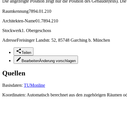
Die angezeigte Position zeigt nur die Position des Gebäude(teils). Di
Raumkennung
7894.01.210
Architekten-Name
01.7894.210
Stockwerk
1. Obergeschoss
Adresse
Freisinger Landstr. 52, 85748 Garching b. München
Teilen
Bearbeiten
Änderung vorschlagen
Quellen
Basisdaten:
TUMonline
Koordinaten:
Automatisch berechnet aus den zugehörigen Räumen o