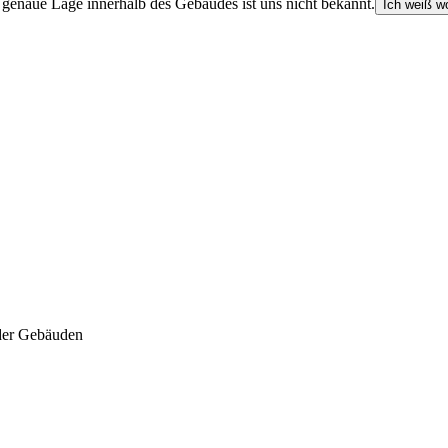
e genaue Lage innerhalb des Gebäudes ist uns nicht bekannt.
Ich weiß wo
der Gebäuden