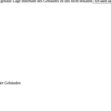
e genaue Lage innerhalb des Gebäudes ist uns nicht bekannt.
Ich weiß wo
der Gebäuden