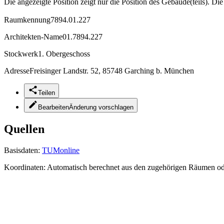
Die angezeigte Position zeigt nur die Position des Gebäude(teils). Di
Raumkennung
7894.01.227
Architekten-Name
01.7894.227
Stockwerk
1. Obergeschoss
Adresse
Freisinger Landstr. 52, 85748 Garching b. München
Teilen
Bearbeiten
Änderung vorschlagen
Quellen
Basisdaten:
TUMonline
Koordinaten:
Automatisch berechnet aus den zugehörigen Räumen o