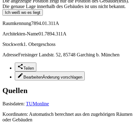
Die angezeigte Position zeigt nur die Position des Gebäude(teils).
Die genaue Lage innerhalb des Gebäudes ist uns nicht bekannt.
Ich weiß wo es liegt
Raumkennung
7894.01.311A
Architekten-Name
01.7894.311A
Stockwerk
1. Obergeschoss
Adresse
Freisinger Landstr. 52, 85748 Garching b. München
Teilen
Bearbeiten
Änderung vorschlagen
Quellen
Basisdaten:
TUMonline
Koordinaten:
Automatisch berechnet aus den zugehörigen Räumen
oder Gebäuden