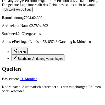
Die angezeigte Position zeigt nur die Position des Gebäude(teils).
Die genaue Lage innerhalb des Gebäudes ist uns nicht bekannt.
Ich weiß wo es liegt
Raumkennung
7894.02.302
Architekten-Name
02.7894.302
Stockwerk
2. Obergeschoss
Adresse
Freisinger Landstr. 52, 85748 Garching b. München
Teilen
Bearbeiten
Änderung vorschlagen
Quellen
Basisdaten:
TUMonline
Koordinaten:
Automatisch berechnet aus den zugehörigen Räumen
oder Gebäuden