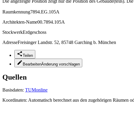
Die angezeigte Position zeigt nur die Position des Gebäude(teils). Di
Raumkennung
7894.EG.105A
Architekten-Name
00.7894.105A
Stockwerk
Erdgeschoss
Adresse
Freisinger Landstr. 52, 85748 Garching b. München
Teilen
Bearbeiten
Änderung vorschlagen
Quellen
Basisdaten:
TUMonline
Koordinaten:
Automatisch berechnet aus den zugehörigen Räumen o