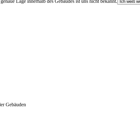
e genaue Lage innerhalb des Gebäudes ist uns nicht bekannt.
Ich weiß wo
der Gebäuden