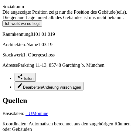
Sozialraum
Die angezeigte Position zeigt nur die Position des Gebäude(teils).
Die genaue Lage innerhalb des Gebäudes ist uns nicht bekannt.
Ich weiß wo es liegt
Raumkennung
8101.01.019
Architekten-Name
1.03.19
Stockwerk
1. Obergeschoss
Adresse
Parkring 11-13, 85748 Garching b. München
Teilen
Bearbeiten
Änderung vorschlagen
Quellen
Basisdaten:
TUMonline
Koordinaten:
Automatisch berechnet aus den zugehörigen Räumen
oder Gebäuden