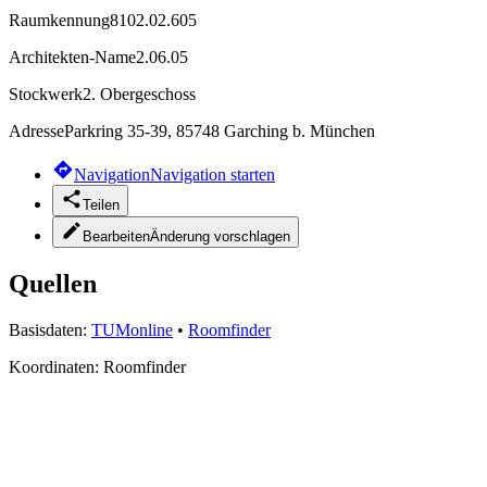
Raumkennung
8102.02.605
Architekten-Name
2.06.05
Stockwerk
2. Obergeschoss
Adresse
Parkring 35-39, 85748 Garching b. München
Navigation
Navigation starten
Teilen
Bearbeiten
Änderung vorschlagen
Quellen
Basisdaten:
TUMonline
•
Roomfinder
Koordinaten:
Roomfinder