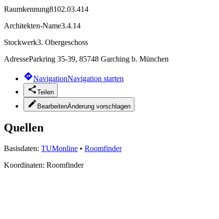
Raumkennung
8102.03.414
Architekten-Name
3.4.14
Stockwerk
3. Obergeschoss
Adresse
Parkring 35-39, 85748 Garching b. München
Navigation
Navigation starten
Teilen
Bearbeiten
Änderung vorschlagen
Quellen
Basisdaten:
TUMonline
•
Roomfinder
Koordinaten:
Roomfinder