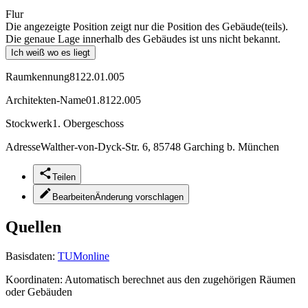
Flur
Die angezeigte Position zeigt nur die Position des Gebäude(teils).
Die genaue Lage innerhalb des Gebäudes ist uns nicht bekannt.
Ich weiß wo es liegt
Raumkennung
8122.01.005
Architekten-Name
01.8122.005
Stockwerk
1. Obergeschoss
Adresse
Walther-von-Dyck-Str. 6, 85748 Garching b. München
Teilen
Bearbeiten
Änderung vorschlagen
Quellen
Basisdaten:
TUMonline
Koordinaten:
Automatisch berechnet aus den zugehörigen Räumen
oder Gebäuden