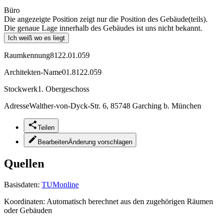
Büro
Die angezeigte Position zeigt nur die Position des Gebäude(teils).
Die genaue Lage innerhalb des Gebäudes ist uns nicht bekannt.
Ich weiß wo es liegt
Raumkennung
8122.01.059
Architekten-Name
01.8122.059
Stockwerk
1. Obergeschoss
Adresse
Walther-von-Dyck-Str. 6, 85748 Garching b. München
Teilen
Bearbeiten
Änderung vorschlagen
Quellen
Basisdaten:
TUMonline
Koordinaten:
Automatisch berechnet aus den zugehörigen Räumen
oder Gebäuden