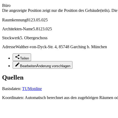
Büro
Die angezeigte Position zeigt nur die Position des Gebäude(teils). Di
Raumkennung
8123.05.025
Architekten-Name
5.8123.025
Stockwerk
5. Obergeschoss
Adresse
Walther-von-Dyck-Str. 4, 85748 Garching b. München
Teilen
Bearbeiten
Änderung vorschlagen
Quellen
Basisdaten:
TUMonline
Koordinaten:
Automatisch berechnet aus den zugehörigen Räumen o