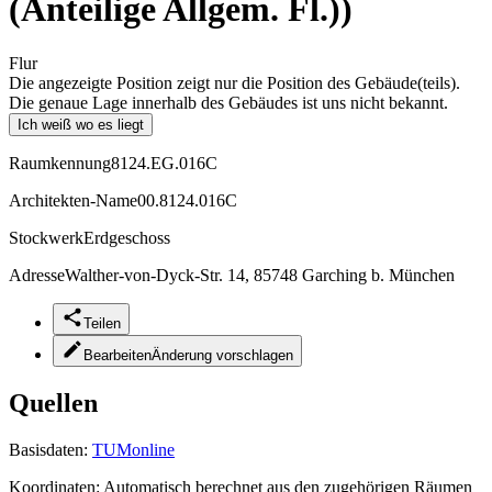
(Anteilige Allgem. Fl.))
Flur
Die angezeigte Position zeigt nur die Position des Gebäude(teils).
Die genaue Lage innerhalb des Gebäudes ist uns nicht bekannt.
Ich weiß wo es liegt
Raumkennung
8124.EG.016C
Architekten-Name
00.8124.016C
Stockwerk
Erdgeschoss
Adresse
Walther-von-Dyck-Str. 14, 85748 Garching b. München
Teilen
Bearbeiten
Änderung vorschlagen
Quellen
Basisdaten:
TUMonline
Koordinaten:
Automatisch berechnet aus den zugehörigen Räumen