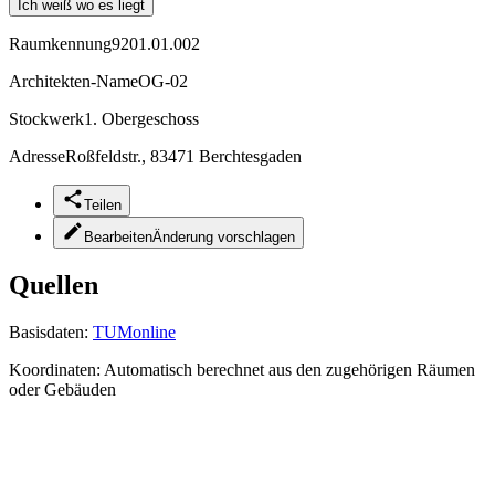
Ich weiß wo es liegt
Raumkennung
9201.01.002
Architekten-Name
OG-02
Stockwerk
1. Obergeschoss
Adresse
Roßfeldstr., 83471 Berchtesgaden
Teilen
Bearbeiten
Änderung vorschlagen
Quellen
Basisdaten:
TUMonline
Koordinaten:
Automatisch berechnet aus den zugehörigen Räumen
oder Gebäuden