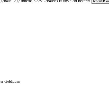
e genaue Lage innerhalb des Gebäudes ist uns nicht bekannt.
Ich weiß wo
der Gebäuden