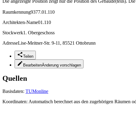
Die angezeigte Position zeigt nur die Position des Gebäude(teils). Di
Raumkennung
9377.01.110
Architekten-Name
01.110
Stockwerk
1. Obergeschoss
Adresse
Lise-Meitner-Str. 9-11, 85521 Ottobrunn
Teilen
Bearbeiten
Änderung vorschlagen
Quellen
Basisdaten:
TUMonline
Koordinaten:
Automatisch berechnet aus den zugehörigen Räumen o