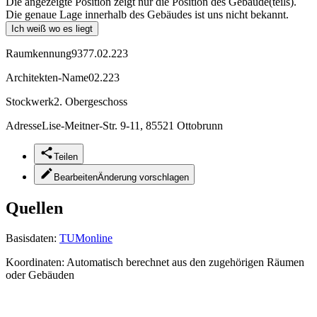
Die angezeigte Position zeigt nur die Position des Gebäude(teils).
Die genaue Lage innerhalb des Gebäudes ist uns nicht bekannt.
Ich weiß wo es liegt
Raumkennung
9377.02.223
Architekten-Name
02.223
Stockwerk
2. Obergeschoss
Adresse
Lise-Meitner-Str. 9-11, 85521 Ottobrunn
Teilen
Bearbeiten
Änderung vorschlagen
Quellen
Basisdaten:
TUMonline
Koordinaten:
Automatisch berechnet aus den zugehörigen Räumen
oder Gebäuden