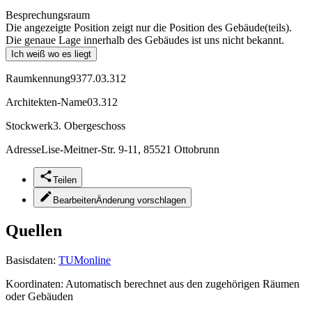
Besprechungsraum
Die angezeigte Position zeigt nur die Position des Gebäude(teils).
Die genaue Lage innerhalb des Gebäudes ist uns nicht bekannt.
Ich weiß wo es liegt
Raumkennung
9377.03.312
Architekten-Name
03.312
Stockwerk
3. Obergeschoss
Adresse
Lise-Meitner-Str. 9-11, 85521 Ottobrunn
Teilen
Bearbeiten
Änderung vorschlagen
Quellen
Basisdaten:
TUMonline
Koordinaten:
Automatisch berechnet aus den zugehörigen Räumen
oder Gebäuden