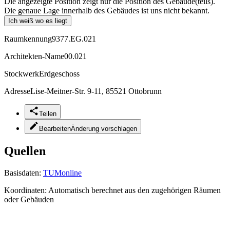
Die angezeigte Position zeigt nur die Position des Gebäude(teils).
Die genaue Lage innerhalb des Gebäudes ist uns nicht bekannt.
Ich weiß wo es liegt
Raumkennung
9377.EG.021
Architekten-Name
00.021
Stockwerk
Erdgeschoss
Adresse
Lise-Meitner-Str. 9-11, 85521 Ottobrunn
Teilen
Bearbeiten
Änderung vorschlagen
Quellen
Basisdaten:
TUMonline
Koordinaten:
Automatisch berechnet aus den zugehörigen Räumen
oder Gebäuden