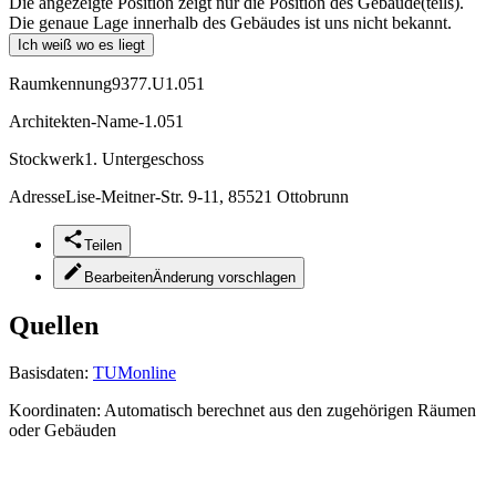
Die angezeigte Position zeigt nur die Position des Gebäude(teils).
Die genaue Lage innerhalb des Gebäudes ist uns nicht bekannt.
Ich weiß wo es liegt
Raumkennung
9377.U1.051
Architekten-Name
-1.051
Stockwerk
1. Untergeschoss
Adresse
Lise-Meitner-Str. 9-11, 85521 Ottobrunn
Teilen
Bearbeiten
Änderung vorschlagen
Quellen
Basisdaten:
TUMonline
Koordinaten:
Automatisch berechnet aus den zugehörigen Räumen
oder Gebäuden