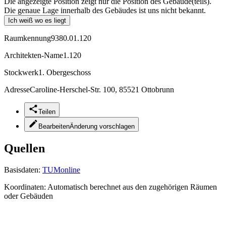
Die angezeigte Position zeigt nur die Position des Gebäude(teils).
Die genaue Lage innerhalb des Gebäudes ist uns nicht bekannt.
Ich weiß wo es liegt
Raumkennung
9380.01.120
Architekten-Name
1.120
Stockwerk
1. Obergeschoss
Adresse
Caroline-Herschel-Str. 100, 85521 Ottobrunn
Teilen
Bearbeiten
Änderung vorschlagen
Quellen
Basisdaten:
TUMonline
Koordinaten:
Automatisch berechnet aus den zugehörigen Räumen
oder Gebäuden