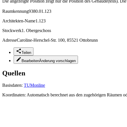
Die angezeigte Position zeigt nur die Position des Gebäude(teils). Di
Raumkennung
9380.01.123
Architekten-Name
1.123
Stockwerk
1. Obergeschoss
Adresse
Caroline-Herschel-Str. 100, 85521 Ottobrunn
Teilen
Bearbeiten
Änderung vorschlagen
Quellen
Basisdaten:
TUMonline
Koordinaten:
Automatisch berechnet aus den zugehörigen Räumen o