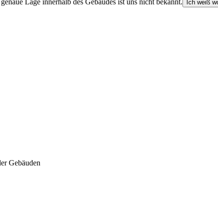
e genaue Lage innerhalb des Gebäudes ist uns nicht bekannt.
Ich weiß wo
der Gebäuden