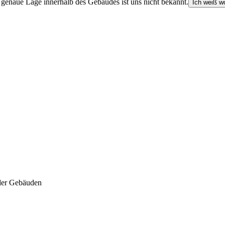
e genaue Lage innerhalb des Gebäudes ist uns nicht bekannt.
Ich weiß wo
der Gebäuden