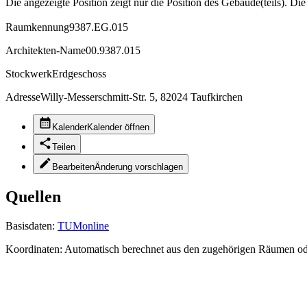
Die angezeigte Position zeigt nur die Position des Gebäude(teils). Di
Raumkennung
9387.EG.015
Architekten-Name
00.9387.015
Stockwerk
Erdgeschoss
Adresse
Willy-Messerschmitt-Str. 5, 82024 Taufkirchen
Kalender
Kalender öffnen
Teilen
Bearbeiten
Änderung vorschlagen
Quellen
Basisdaten:
TUMonline
Koordinaten:
Automatisch berechnet aus den zugehörigen Räumen o