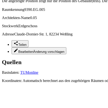
Die angezeigte Position zeigt nur die Position des Gebäude(teils). Di
Raumkennung
9390.EG.005
Architekten-Name
0.05
Stockwerk
Erdgeschoss
Adresse
Claude-Dornier-Str. 1, 82234 Weßling
Teilen
Bearbeiten
Änderung vorschlagen
Quellen
Basisdaten:
TUMonline
Koordinaten:
Automatisch berechnet aus den zugehörigen Räumen o