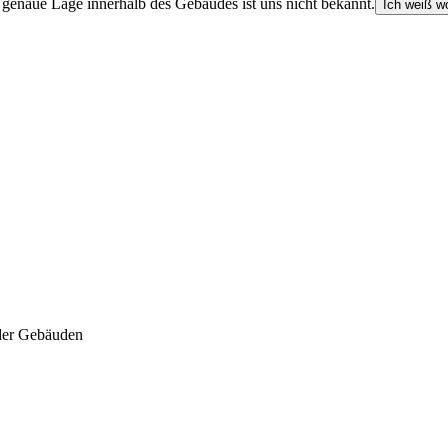
e genaue Lage innerhalb des Gebäudes ist uns nicht bekannt.
Ich weiß wo
der Gebäuden