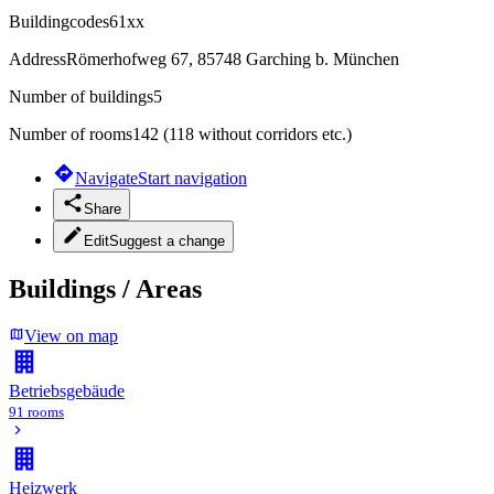
Buildingcodes
61xx
Address
Römerhofweg 67, 85748 Garching b. München
Number of buildings
5
Number of rooms
142 (118 without corridors etc.)
Navigate
Start navigation
Share
Edit
Suggest a change
Buildings / Areas
View on map
Betriebsgebäude
91 rooms
Heizwerk