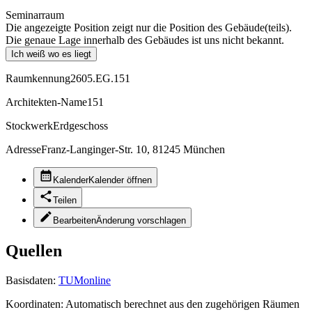
Seminarraum
Die angezeigte Position zeigt nur die Position des Gebäude(teils).
Die genaue Lage innerhalb des Gebäudes ist uns nicht bekannt.
Ich weiß wo es liegt
Raumkennung
2605.EG.151
Architekten-Name
151
Stockwerk
Erdgeschoss
Adresse
Franz-Langinger-Str. 10, 81245 München
Kalender
Kalender öffnen
Teilen
Bearbeiten
Änderung vorschlagen
Quellen
Basisdaten:
TUMonline
Koordinaten:
Automatisch berechnet aus den zugehörigen Räumen