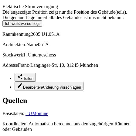
Elektrische Stromversorgung
Die angezeigte Position zeigt nur die Position des Gebäude(teils).
Die genaue Lage innerhalb des Gebäudes ist uns nicht bekannt.
Ich weiß wo es liegt
Raumkennung
2605.U1.051A
Architekten-Name
051A
Stockwerk
1. Untergeschoss
Adresse
Franz-Langinger-Str. 10, 81245 München
Teilen
Bearbeiten
Änderung vorschlagen
Quellen
Basisdaten:
TUMonline
Koordinaten:
Automatisch berechnet aus den zugehörigen Räumen
oder Gebäuden