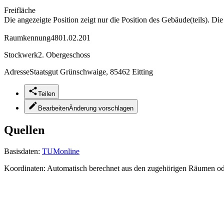
Freifläche
Die angezeigte Position zeigt nur die Position des Gebäude(teils). Di
Raumkennung
4801.02.201
Stockwerk
2. Obergeschoss
Adresse
Staatsgut Grünschwaige, 85462 Eitting
Teilen
Bearbeiten
Änderung vorschlagen
Quellen
Basisdaten:
TUMonline
Koordinaten:
Automatisch berechnet aus den zugehörigen Räumen o