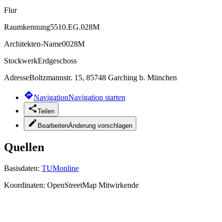
Flur
Raumkennung
5510.EG.028M
Architekten-Name
0028M
Stockwerk
Erdgeschoss
Adresse
Boltzmannstr. 15, 85748 Garching b. München
Navigation
Navigation starten
Teilen
Bearbeiten
Änderung vorschlagen
Quellen
Basisdaten:
TUMonline
Koordinaten:
OpenStreetMap Mitwirkende