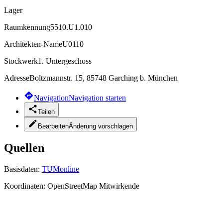
Lager
Raumkennung
5510.U1.010
Architekten-Name
U0110
Stockwerk
1. Untergeschoss
Adresse
Boltzmannstr. 15, 85748 Garching b. München
Navigation
Navigation starten
Teilen
Bearbeiten
Änderung vorschlagen
Quellen
Basisdaten:
TUMonline
Koordinaten:
OpenStreetMap Mitwirkende