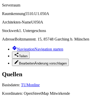
Serverraum
Raumkennung
5510.U1.050A
Architekten-Name
U050A
Stockwerk
1. Untergeschoss
Adresse
Boltzmannstr. 15, 85748 Garching b. München
Navigation
Navigation starten
Teilen
Bearbeiten
Änderung vorschlagen
Quellen
Basisdaten:
TUMonline
Koordinaten:
OpenStreetMap Mitwirkende