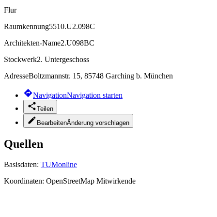
Flur
Raumkennung
5510.U2.098C
Architekten-Name
2.U098BC
Stockwerk
2. Untergeschoss
Adresse
Boltzmannstr. 15, 85748 Garching b. München
Navigation
Navigation starten
Teilen
Bearbeiten
Änderung vorschlagen
Quellen
Basisdaten:
TUMonline
Koordinaten:
OpenStreetMap Mitwirkende